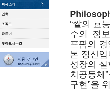
회사소개
Philosop
연혁
“쌀의 효
조직도
수의 정보
파트너
프팜의 경
찾아오시는길
본 정신입
성장의 실
치공동체”
구현”을 